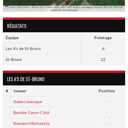
Leaflet
|
Tiles © Esri — Source: Esri, i-cubed, USDA, USGS, AEX, GeoEye, Getmapping, Aerogrid, IGN, IGP, UPR-EGP,
and the GIS User Community
RÉSULTATS
Équipe
Pointage
Les A’s de St-Bruno
6
St-Bruno
22
LES A’S DE ST-BRUNO
#
Joueur
Position
Adam Lévesque
-
Bastien Caron-Côté
-
Brendon Morissette
-