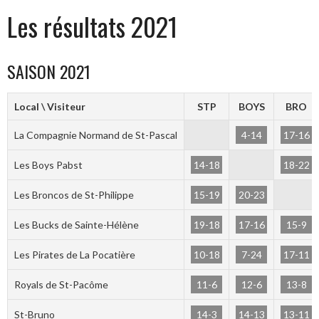
Les résultats 2021
SAISON 2021
Local \ Visiteur
STP
BOYS
BRO
4-14
17-16
La Compagnie Normand de St-Pascal
14-18
18-22
Les Boys Pabst
15-19
20-23
Les Broncos de St-Philippe
19-18
17-16
15-9
Les Bucks de Sainte-Hélène
10-18
7-24
17-11
Les Pirates de La Pocatière
11-6
12-6
13-8
Royals de St-Pacôme
14-3
14-13
13-11
St-Bruno