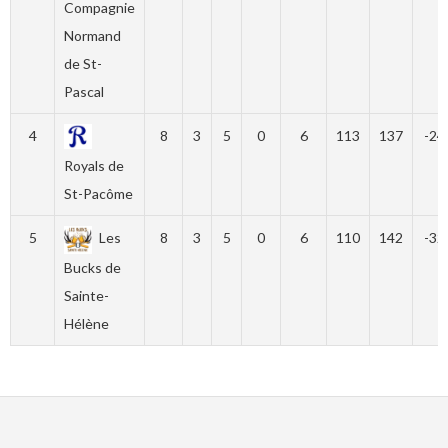
Compagnie
Normand
de St-
Pascal
4
8
3
5
0
6
113
137
-24
Royals de
St-Pacôme
5
Les
8
3
5
0
6
110
142
-32
Bucks de
Sainte-
Hélène