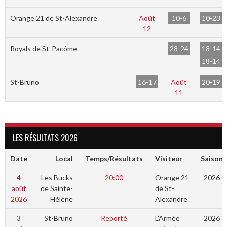
10-6
10-23
Orange 21 de St-Alexandre
Août
12
28-24
18-14
Royals de St-Pacôme
—
18-14
16-17
20-19
St-Bruno
Août
11
LES RÉSULTATS 2026
Date
Local
Temps/Résultats
Visiteur
Saison
4
Les Bucks
20:00
Orange 21
2026
août
de Sainte-
de St-
2026
Hélène
Alexandre
3
St-Bruno
Reporté
L’Armée
2026