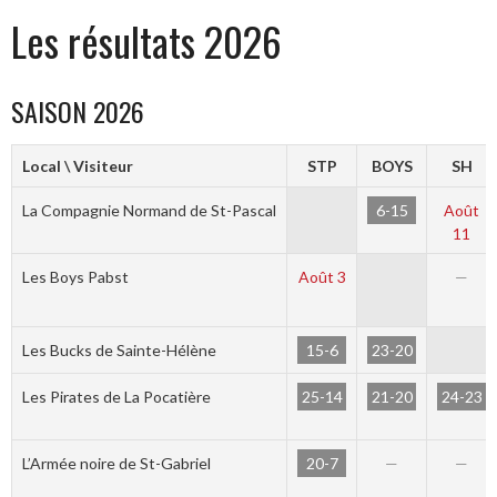
Les résultats 2026
SAISON 2026
Local \ Visiteur
STP
BOYS
SH
6-15
La Compagnie Normand de St-Pascal
Août
11
Les Boys Pabst
Août 3
—
15-6
23-20
Les Bucks de Sainte-Hélène
25-14
21-20
24-23
Les Pirates de La Pocatière
20-7
L’Armée noire de St-Gabriel
—
—