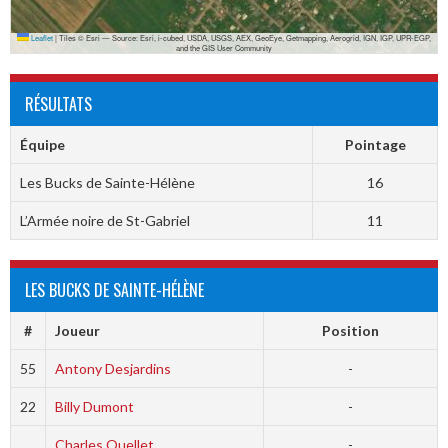
Leaflet
|
Tiles © Esri — Source: Esri, i-cubed, USDA, USGS, AEX, GeoEye, Getmapping, Aerogrid, IGN, IGP, UPR-EGP,
and the GIS User Community
RÉSULTATS
Équipe
Pointage
Les Bucks de Sainte-Hélène
16
L’Armée noire de St-Gabriel
11
LES BUCKS DE SAINTE-HÉLÈNE
#
Joueur
Position
55
Antony Desjardins
-
22
Billy Dumont
-
Charles Ouellet
-