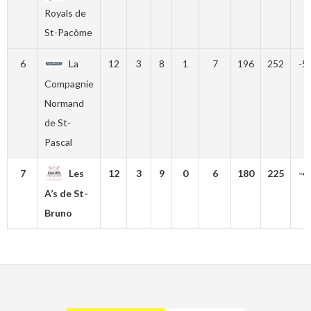
Royals de
St-Pacôme
6
La
12
3
8
1
7
196
252
-5
Compagnie
Normand
de St-
Pascal
7
Les
12
3
9
0
6
180
225
-4
A’s de St-
Bruno