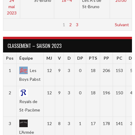
24
St-Bruno
18 - 4
Les A’s de
20:00
mai
St-Bruno
2023
1
2
3
Suivant
CLASSEMENT – SAISON 2023
Pos
Équipe
MJ
V
D
DP
PTS
PP
PC
Dif
1
Les
12
9
3
0
18
206
153
53
Boys Pabst
2
12
9
3
0
18
196
150
46
Royals de
St-Pacôme
3
12
8
3
1
17
178
141
37
L’Armée