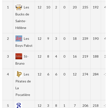
1
Les
12
10
2
0
20
235
192
4
Bucks de
Sainte-
Hélène
2
Les
12
9
3
0
18
239
190
4
Boys Pabst
3
St-
12
8
4
0
16
219
188
3
Bruno
4
Les
12
6
6
0
12
274
284
-1
Pirates de
La
Pocatière
5
12
3
8
1
7
206
218
-1