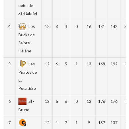
noire de
St-Gabriel
4
Les
12
8
4
0
16
181
142
39
Bucks de
Sainte-
Hélène
5
Les
12
6
5
1
13
168
192
-2
Pirates de
La
Pocatière
6
St-
12
6
6
0
12
176
176
0
Bruno
7
12
4
7
1
9
137
137
0