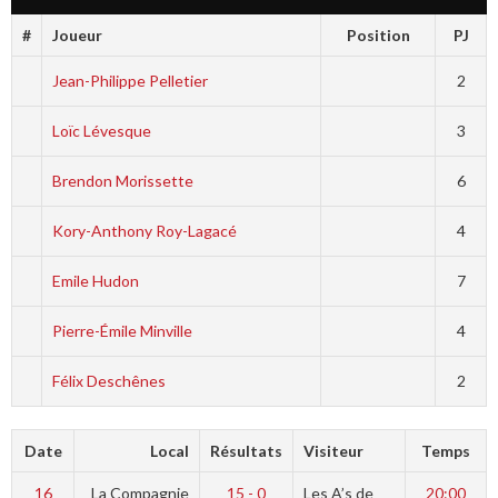
#
Joueur
Position
PJ
Jean-Philippe Pelletier
2
Loïc Lévesque
3
Brendon Morissette
6
Kory-Anthony Roy-Lagacé
4
Emile Hudon
7
Pierre-Émile Minville
4
Félix Deschênes
2
Date
Local
Résultats
Visiteur
Temps
16
La Compagnie
15 - 0
Les A’s de
20:00