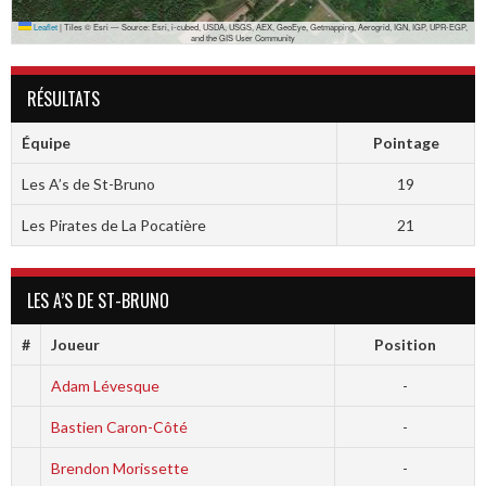
Leaflet
|
Tiles © Esri — Source: Esri, i-cubed, USDA, USGS, AEX, GeoEye, Getmapping, Aerogrid, IGN, IGP, UPR-EGP,
and the GIS User Community
RÉSULTATS
Équipe
Pointage
Les A’s de St-Bruno
19
Les Pirates de La Pocatière
21
LES A’S DE ST-BRUNO
#
Joueur
Position
Adam Lévesque
-
Bastien Caron-Côté
-
Brendon Morissette
-