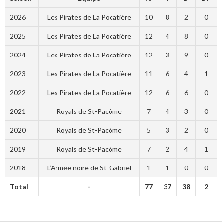
2026
Les Pirates de La Pocatière
10
8
2
0
2025
Les Pirates de La Pocatière
12
4
8
0
2024
Les Pirates de La Pocatière
12
3
9
0
2023
Les Pirates de La Pocatière
11
6
4
1
2022
Les Pirates de La Pocatière
12
6
6
0
2021
Royals de St-Pacôme
7
4
3
0
2020
Royals de St-Pacôme
5
3
2
0
2019
Royals de St-Pacôme
7
2
4
1
2018
L’Armée noire de St-Gabriel
1
1
0
0
Total
-
77
37
38
2