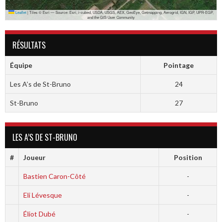
Leaflet
|
Tiles © Esri — Source: Esri, i-cubed, USDA, USGS, AEX, GeoEye, Getmapping, Aerogrid, IGN, IGP, UPR-EGP,
and the GIS User Community
RÉSULTATS
Équipe
Pointage
Les A’s de St-Bruno
24
St-Bruno
27
LES A’S DE ST-BRUNO
#
Joueur
Position
Bastien Caron-Côté
-
Eli Lévesque
-
Éliot Dubé
-