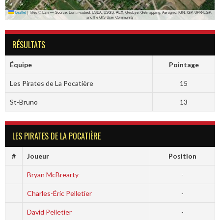
Leaflet
|
Tiles © Esri — Source: Esri, i-cubed, USDA, USGS, AEX, GeoEye, Getmapping, Aerogrid, IGN, IGP, UPR-EGP,
and the GIS User Community
RÉSULTATS
Équipe
Pointage
Les Pirates de La Pocatière
15
St-Bruno
13
LES PIRATES DE LA POCATIÈRE
#
Joueur
Position
Bryan McBrearty
-
Charles-Éric Pelletier
-
David Pelletier
-