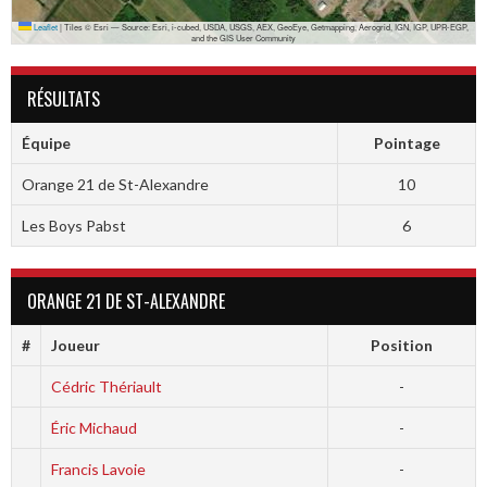
Leaflet
|
Tiles © Esri — Source: Esri, i-cubed, USDA, USGS, AEX, GeoEye, Getmapping, Aerogrid, IGN, IGP, UPR-EGP,
and the GIS User Community
RÉSULTATS
Équipe
Pointage
Orange 21 de St-Alexandre
10
Les Boys Pabst
6
ORANGE 21 DE ST-ALEXANDRE
#
Joueur
Position
Cédric Thériault
-
Éric Michaud
-
Francis Lavoie
-