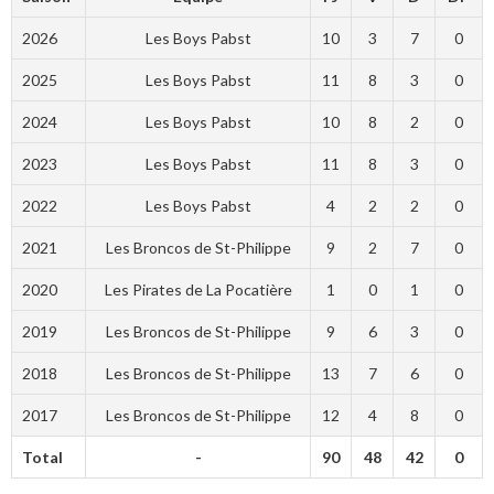
2026
Les Boys Pabst
10
3
7
0
2025
Les Boys Pabst
11
8
3
0
2024
Les Boys Pabst
10
8
2
0
2023
Les Boys Pabst
11
8
3
0
2022
Les Boys Pabst
4
2
2
0
2021
Les Broncos de St-Philippe
9
2
7
0
2020
Les Pirates de La Pocatière
1
0
1
0
2019
Les Broncos de St-Philippe
9
6
3
0
2018
Les Broncos de St-Philippe
13
7
6
0
2017
Les Broncos de St-Philippe
12
4
8
0
Total
-
90
48
42
0