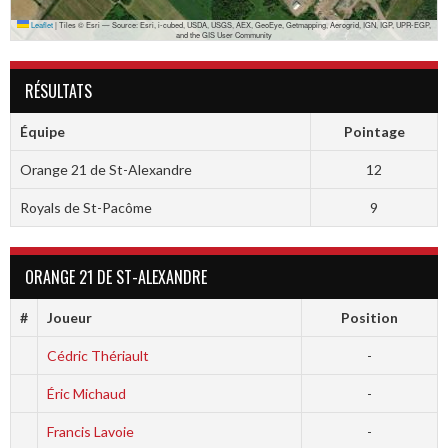
Leaflet
|
Tiles © Esri — Source: Esri, i-cubed, USDA, USGS, AEX, GeoEye, Getmapping, Aerogrid, IGN, IGP, UPR-EGP,
and the GIS User Community
RÉSULTATS
Équipe
Pointage
Orange 21 de St-Alexandre
12
Royals de St-Pacôme
9
ORANGE 21 DE ST-ALEXANDRE
#
Joueur
Position
Cédric Thériault
-
Éric Michaud
-
Francis Lavoie
-