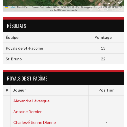
Leaflet
|
Tiles © Esri — Source: Esri, i-cubed, USDA, USGS, AEX, GeoEye, Getmapping, Aerogrid, IGN, IGP, UPR-EGP,
and the GIS User Community
RÉSULTATS
Équipe
Pointage
Royals de St-Pacôme
13
St-Bruno
22
ROYALS DE ST-PACÔME
#
Joueur
Position
Alexandre Lévesque
-
Antoine Bernier
-
Charles-Étienne Dionne
-