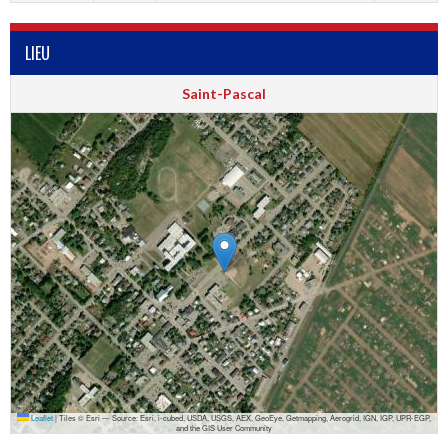
LIEU
Saint-Pascal
Leaflet
|
Tiles © Esri — Source: Esri, i-cubed, USDA, USGS, AEX, GeoEye, Getmapping, Aerogrid, IGN, IGP, UPR-EGP,
and the GIS User Community