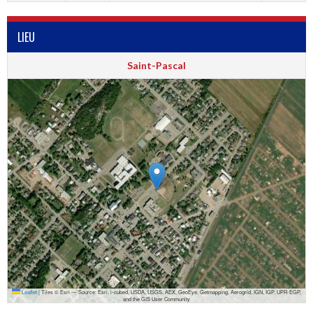
LIEU
Saint-Pascal
Leaflet
|
Tiles © Esri — Source: Esri, i-cubed, USDA, USGS, AEX, GeoEye, Getmapping, Aerogrid, IGN, IGP, UPR-EGP,
and the GIS User Community