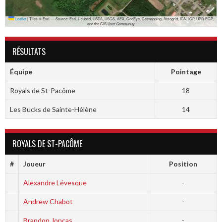
Leaflet
|
Tiles © Esri — Source: Esri, i-cubed, USDA, USGS, AEX, GeoEye, Getmapping, Aerogrid, IGN, IGP, UPR-EGP,
and the GIS User Community
RÉSULTATS
Équipe
Pointage
Royals de St-Pacôme
18
Les Bucks de Sainte-Hélène
14
ROYALS DE ST-PACÔME
#
Joueur
Position
Alexandre Lévesque
-
Andrew Chabot
-
Brandon Joncas
-