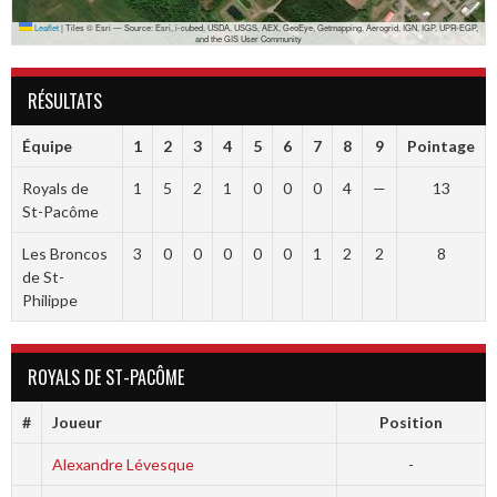
Leaflet
|
Tiles © Esri — Source: Esri, i-cubed, USDA, USGS, AEX, GeoEye, Getmapping, Aerogrid, IGN, IGP, UPR-EGP,
and the GIS User Community
RÉSULTATS
Équipe
1
2
3
4
5
6
7
8
9
Pointage
Royals de
1
5
2
1
0
0
0
4
—
13
St-Pacôme
Les Broncos
3
0
0
0
0
0
1
2
2
8
de St-
Philippe
ROYALS DE ST-PACÔME
#
Joueur
Position
Alexandre Lévesque
-