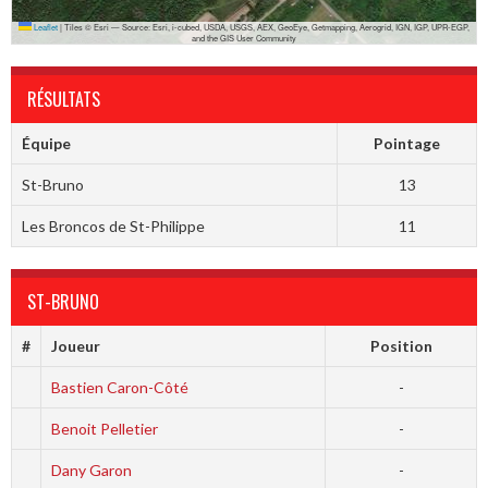
Leaflet
|
Tiles © Esri — Source: Esri, i-cubed, USDA, USGS, AEX, GeoEye, Getmapping, Aerogrid, IGN, IGP, UPR-EGP,
and the GIS User Community
RÉSULTATS
Équipe
Pointage
St-Bruno
13
Les Broncos de St-Philippe
11
ST-BRUNO
#
Joueur
Position
Bastien Caron-Côté
-
Benoit Pelletier
-
Dany Garon
-