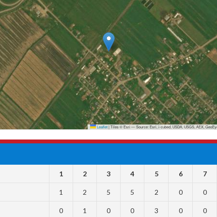
Leaflet
|
Tiles © Esri — Source: Esri, i-cubed, USDA, USGS, AEX, GeoEye
1
2
3
4
5
6
7
1
2
5
5
2
0
0
0
1
0
0
3
0
0