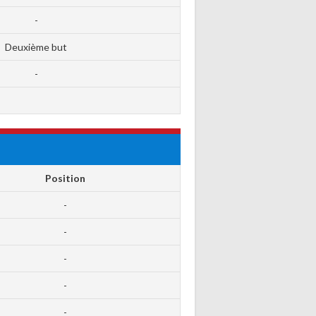
-
Deuxième but
-
Position
-
-
-
-
-