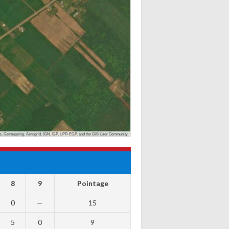
, Getmapping, Aerogrid, IGN, IGP, UPR-EGP, and the GIS User Community
8
9
Pointage
0
—
15
5
0
9