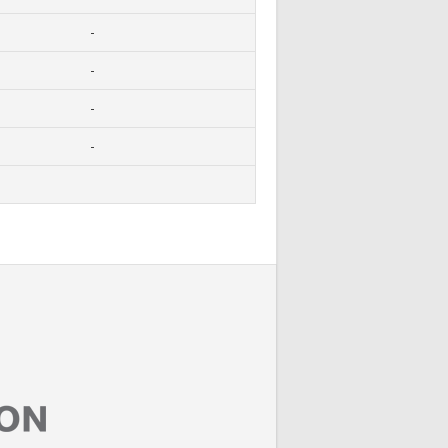
-
-
-
-