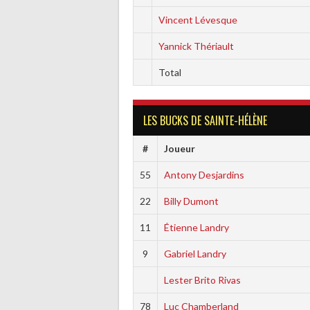
Vincent Lévesque
Yannick Thériault
Total
LES BUCKS DE SAINTE-HÉLÈNE
#
Joueur
55
Antony Desjardins
22
Billy Dumont
11
Étienne Landry
9
Gabriel Landry
Lester Brito Rivas
78
Luc Chamberland