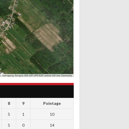
, Getmapping, Aerogrid, IGN, IGP, UPR-EGP, and the GIS User Community
8
9
Pointage
5
1
10
5
0
14