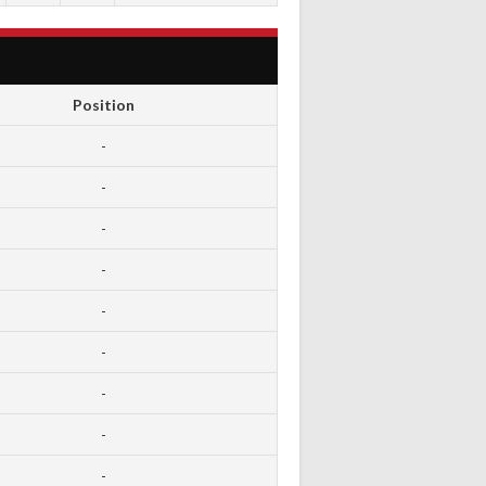
Position
-
-
-
-
-
-
-
-
-