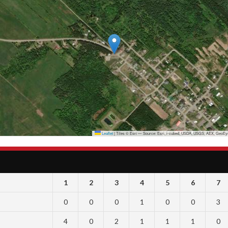
Leaflet
|
Tiles © Esri — Source: Esri, i-cubed, USDA, USGS, AEX, GeoEye
1
2
3
4
5
6
7
0
0
0
1
0
0
3
4
0
2
1
1
1
0