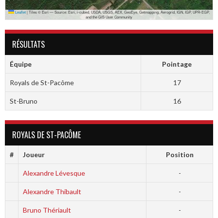
Leaflet
|
Tiles © Esri — Source: Esri, i-cubed, USDA, USGS, AEX, GeoEye, Getmapping, Aerogrid, IGN, IGP, UPR-EGP,
and the GIS User Community
RÉSULTATS
Équipe
Pointage
Royals de St-Pacôme
17
St-Bruno
16
ROYALS DE ST-PACÔME
#
Joueur
Position
Alexandre Lévesque
-
Alexandre Thibault
-
Bruno Thériault
-