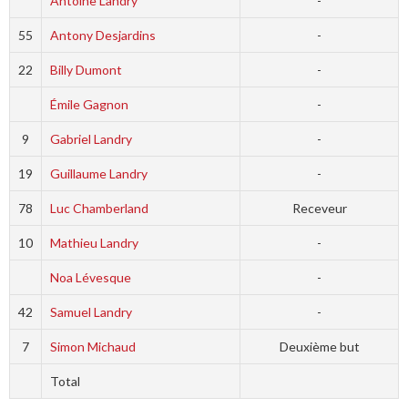
Antoine Landry
-
55
Antony Desjardins
-
22
Billy Dumont
-
Émile Gagnon
-
9
Gabriel Landry
-
19
Guillaume Landry
-
78
Luc Chamberland
Receveur
10
Mathieu Landry
-
Noa Lévesque
-
42
Samuel Landry
-
7
Simon Michaud
Deuxième but
Total