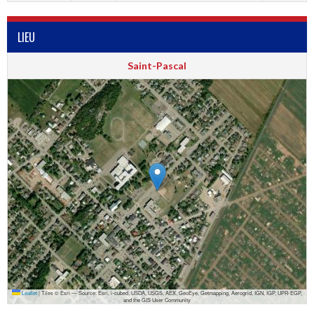
LIEU
Saint-Pascal
Leaflet
|
Tiles © Esri — Source: Esri, i-cubed, USDA, USGS, AEX, GeoEye, Getmapping, Aerogrid, IGN, IGP, UPR-EGP,
and the GIS User Community