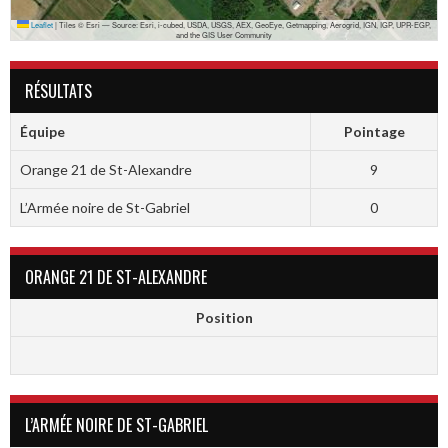
Leaflet
|
Tiles © Esri — Source: Esri, i-cubed, USDA, USGS, AEX, GeoEye, Getmapping, Aerogrid, IGN, IGP, UPR-EGP,
and the GIS User Community
RÉSULTATS
Équipe
Pointage
Orange 21 de St-Alexandre
9
L’Armée noire de St-Gabriel
0
ORANGE 21 DE ST-ALEXANDRE
Position
L’ARMÉE NOIRE DE ST-GABRIEL