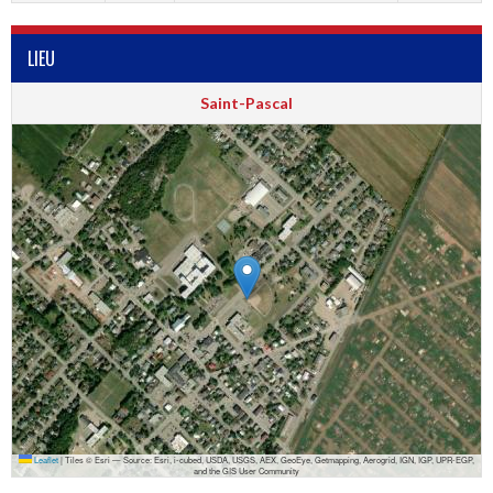
LIEU
Saint-Pascal
Leaflet
|
Tiles © Esri — Source: Esri, i-cubed, USDA, USGS, AEX, GeoEye, Getmapping, Aerogrid, IGN, IGP, UPR-EGP,
and the GIS User Community