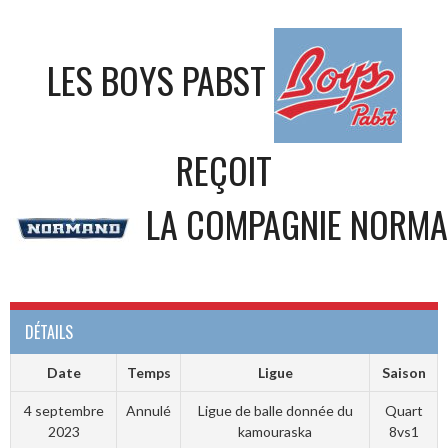
LES BOYS PABST
REÇOIT
LA COMPAGNIE NORMA
DÉTAILS
Date
Temps
Ligue
Saison
4 septembre
Annulé
Ligue de balle donnée du
Quart
2023
kamouraska
8vs1