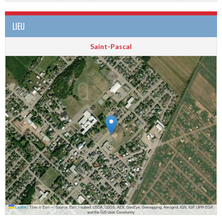
LIEU
Saint-Pascal
Leaflet
|
Tiles © Esri — Source: Esri, i-cubed, USDA, USGS, AEX, GeoEye, Getmapping, Aerogrid, IGN, IGP, UPR-EGP,
and the GIS User Community