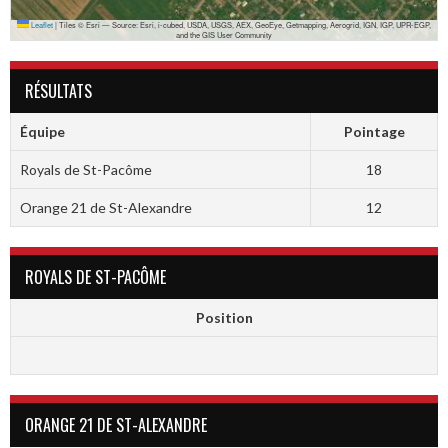
Leaflet
|
Tiles © Esri — Source: Esri, i-cubed, USDA, USGS, AEX, GeoEye, Getmapping, Aerogrid, IGN, IGP, UPR-EGP,
and the GIS User Community
RÉSULTATS
Équipe
Pointage
Royals de St-Pacôme
18
Orange 21 de St-Alexandre
12
ROYALS DE ST-PACÔME
Position
ORANGE 21 DE ST-ALEXANDRE