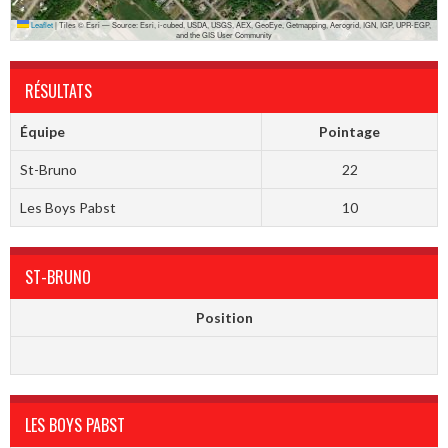
Leaflet
|
Tiles © Esri — Source: Esri, i-cubed, USDA, USGS, AEX, GeoEye, Getmapping, Aerogrid, IGN, IGP, UPR-EGP,
and the GIS User Community
RÉSULTATS
Équipe
Pointage
St-Bruno
22
Les Boys Pabst
10
ST-BRUNO
Position
LES BOYS PABST