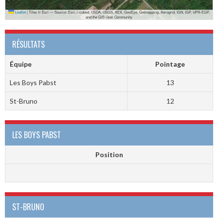
Leaflet
|
Tiles © Esri — Source: Esri, i-cubed, USDA, USGS, AEX, GeoEye, Getmapping, Aerogrid, IGN, IGP, UPR-EGP,
and the GIS User Community
RÉSULTATS
Équipe
Pointage
Les Boys Pabst
13
St-Bruno
12
LES BOYS PABST
Position
ST-BRUNO