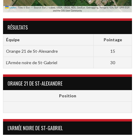
Leaflet
|
Tiles © Esri — Source: Esri, i-cubed, USDA, USGS, AEX, GeoEye, Getmapping, Aerogrid, IGN, IGP, UPR-EGP,
and the GIS User Community
RÉSULTATS
Équipe
Pointage
Orange 21 de St-Alexandre
15
L’Armée noire de St-Gabriel
30
ORANGE 21 DE ST-ALEXANDRE
Position
L’ARMÉE NOIRE DE ST-GABRIEL