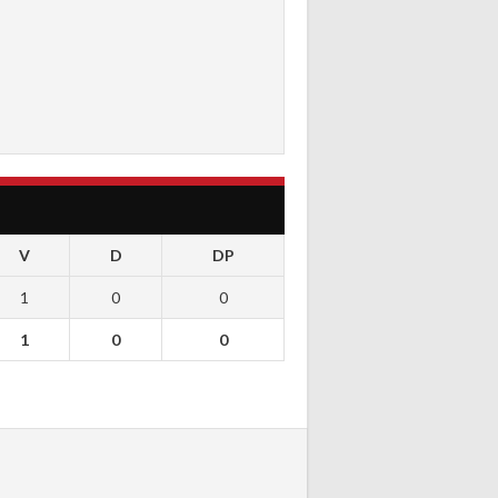
V
D
DP
1
0
0
1
0
0