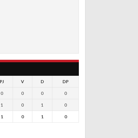
PJ
V
D
DP
0
0
0
0
1
0
1
0
1
0
1
0