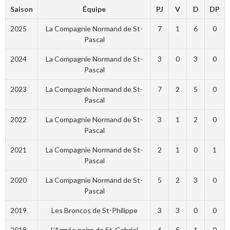
Saison
Équipe
PJ
V
D
DP
2025
La Compagnie Normand de St-
7
1
6
0
Pascal
2024
La Compagnie Normand de St-
3
0
3
0
Pascal
2023
La Compagnie Normand de St-
7
2
5
0
Pascal
2022
La Compagnie Normand de St-
3
1
2
0
Pascal
2021
La Compagnie Normand de St-
2
1
0
1
Pascal
2020
La Compagnie Normand de St-
5
2
3
0
Pascal
2019
Les Broncos de St-Philippe
3
3
0
0
2018
L’Armée noire de St-Gabriel
6
5
1
0