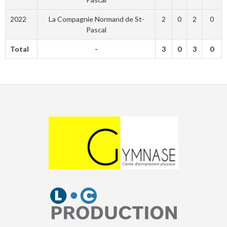
2022
La Compagnie Normand de St-
2
0
2
0
Pascal
Total
-
3
0
3
0