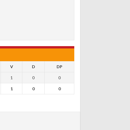
V
D
DP
1
0
0
1
0
0