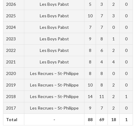
2026
Les Boys Pabst
5
3
2
0
2025
Les Boys Pabst
10
7
3
0
2024
Les Boys Pabst
7
7
0
0
2023
Les Boys Pabst
9
8
1
0
2022
Les Boys Pabst
8
6
2
0
2021
Les Boys Pabst
8
4
4
0
2020
Les Recrues – St-Philippe
8
8
0
0
2019
Les Recrues – St-Philippe
10
8
2
0
2018
Les Recrues – St-Philippe
14
11
2
1
2017
Les Recrues – St-Philippe
9
7
2
0
Total
-
88
69
18
1