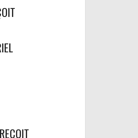
OIT
IEL
REÇOIT