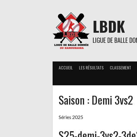
Aller
au
contenu
LBDK
LIGUE DE BALLE D
ACCUEIL
LES RÉSULTATS
CLASSEMENT
Saison :
Demi 3vs2
Séries 2025
S25-demi-3vs2-3de