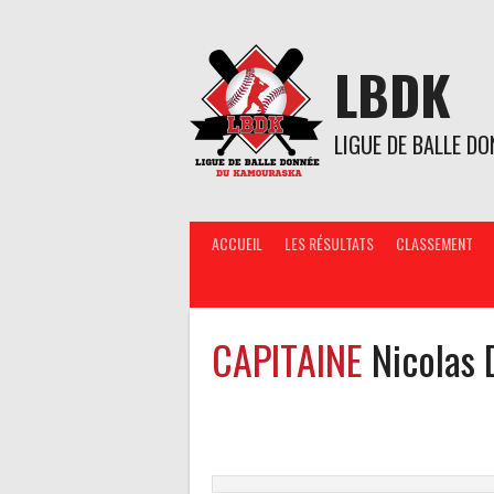
Aller
au
contenu
LBDK
LIGUE DE BALLE D
ACCUEIL
LES RÉSULTATS
CLASSEMENT
CAPITAINE
Nicolas 