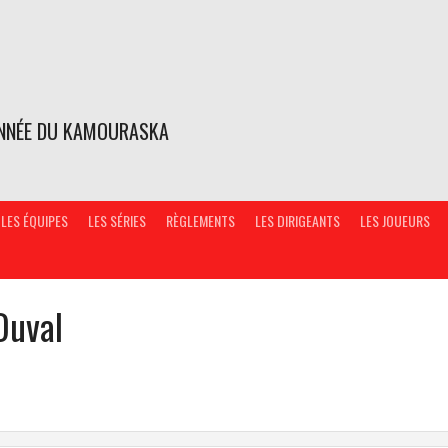
ONNÉE DU KAMOURASKA
LES ÉQUIPES
LES SÉRIES
RÈGLEMENTS
LES DIRIGEANTS
LES JOUEURS
Duval