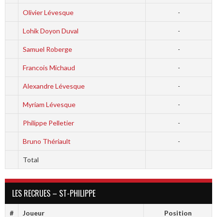
Olivier Lévesque
-
Lohik Doyon Duval
-
Samuel Roberge
-
Francois Michaud
-
Alexandre Lévesque
-
Myriam Lévesque
-
Philippe Pelletier
-
Bruno Thériault
-
Total
LES RECRUES – ST-PHILIPPE
#
Joueur
Position