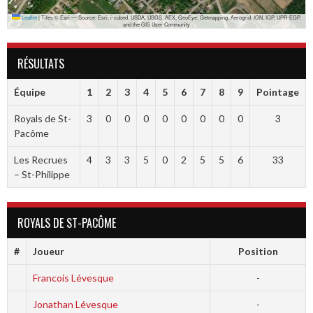
Leaflet
|
Tiles © Esri — Source: Esri, i-cubed, USDA, USGS, AEX, GeoEye, Getmapping, Aerogrid, IGN, IGP, UPR-EGP,
and the GIS User Community
RÉSULTATS
Équipe
1
2
3
4
5
6
7
8
9
Pointage
Royals de St-
3
0
0
0
0
0
0
0
0
3
Pacôme
Les Recrues
4
3
3
5
0
2
5
5
6
33
– St-Philippe
ROYALS DE ST-PACÔME
#
Joueur
Position
Francois Lévesque
-
Jonathan Lévesque
-