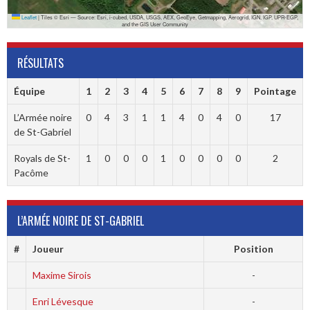
Leaflet
|
Tiles © Esri — Source: Esri, i-cubed, USDA, USGS, AEX, GeoEye, Getmapping, Aerogrid, IGN, IGP, UPR-EGP,
and the GIS User Community
RÉSULTATS
Équipe
1
2
3
4
5
6
7
8
9
Pointage
L’Armée noire
0
4
3
1
1
4
0
4
0
17
de St-Gabriel
Royals de St-
1
0
0
0
1
0
0
0
0
2
Pacôme
L’ARMÉE NOIRE DE ST-GABRIEL
#
Joueur
Position
Maxime Sirois
-
Enri Lévesque
-