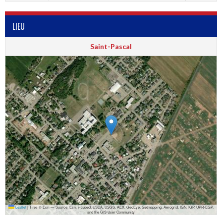
LIEU
Saint-Pascal
Leaflet
|
Tiles © Esri — Source: Esri, i-cubed, USDA, USGS, AEX, GeoEye, Getmapping, Aerogrid, IGN, IGP, UPR-EGP,
and the GIS User Community