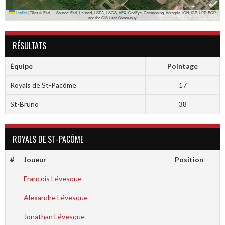
Leaflet
|
Tiles © Esri — Source: Esri, i-cubed, USDA, USGS, AEX, GeoEye, Getmapping, Aerogrid, IGN, IGP, UPR-EGP,
and the GIS User Community
RÉSULTATS
Équipe
Pointage
Royals de St-Pacôme
17
St-Bruno
38
ROYALS DE ST-PACÔME
#
Joueur
Position
Francois Lévesque
-
Alexandre Lévesque
-
Jonathan Lévesque
-