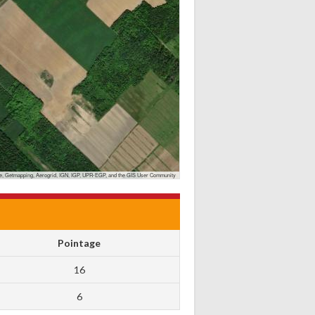
, Getmapping, Aerogrid, IGN, IGP, UPR-EGP, and the GIS User Community
Pointage
16
6