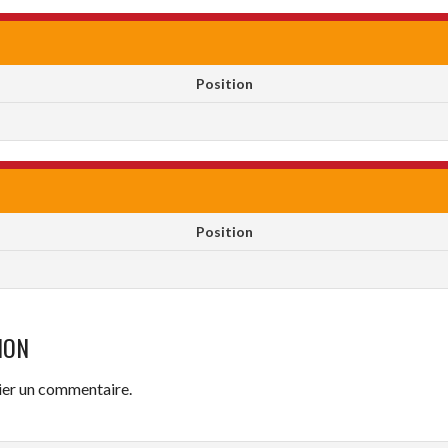
Position
Position
ION
ier un commentaire.