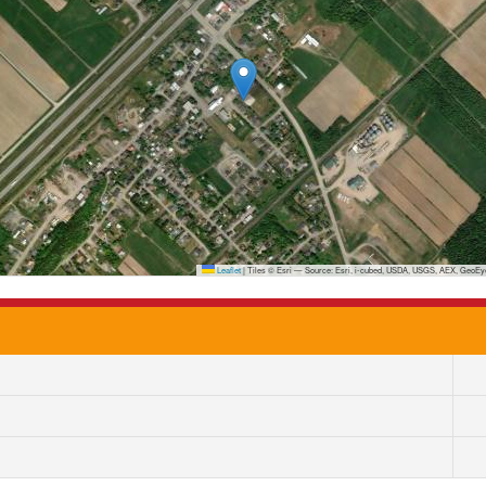
Leaflet
|
Tiles © Esri — Source: Esri, i-cubed, USDA, USGS, AEX, GeoEye