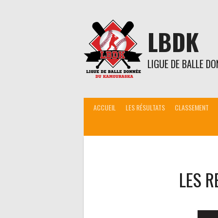
Aller
au
contenu
LBDK
LIGUE DE BALLE D
ACCUEIL
LES RÉSULTATS
CLASSEMENT
LES R