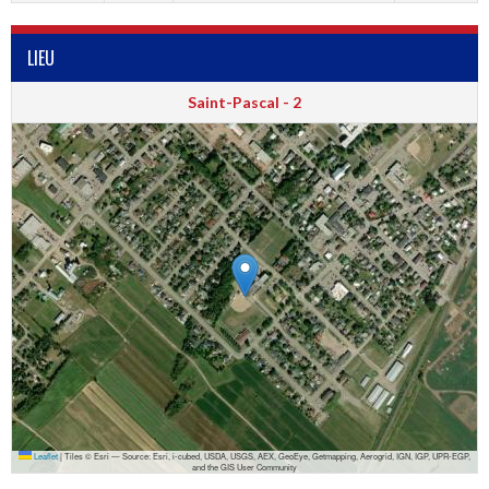
LIEU
Saint-Pascal - 2
Leaflet
|
Tiles © Esri — Source: Esri, i-cubed, USDA, USGS, AEX, GeoEye, Getmapping, Aerogrid, IGN, IGP, UPR-EGP,
and the GIS User Community