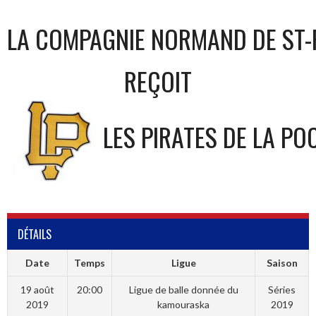
LA COMPAGNIE NORMAND DE ST-
REÇOIT
LES PIRATES DE LA PO
DÉTAILS
Date
Temps
Ligue
Saison
19 août
20:00
Ligue de balle donnée du
Séries
2019
kamouraska
2019