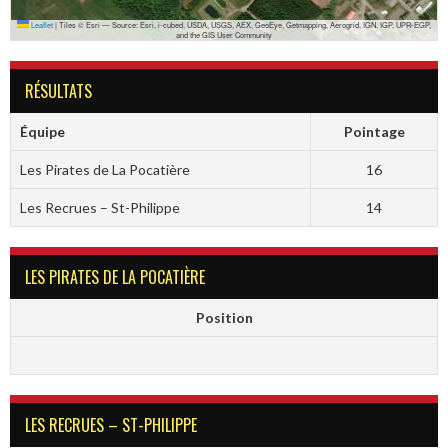
Leaflet
|
Tiles © Esri — Source: Esri, i-cubed, USDA, USGS, AEX, GeoEye, Getmapping, Aerogrid, IGN, IGP, UPR-EGP,
and the GIS User Community
RÉSULTATS
Équipe
Pointage
Les Pirates de La Pocatière
16
Les Recrues – St-Philippe
14
LES PIRATES DE LA POCATIÈRE
Position
LES RECRUES – ST-PHILIPPE