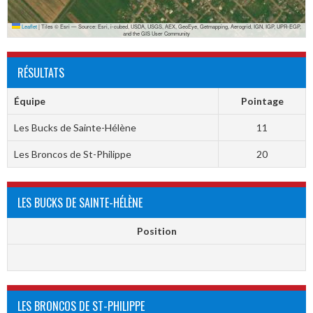
Leaflet
|
Tiles © Esri — Source: Esri, i-cubed, USDA, USGS, AEX, GeoEye, Getmapping, Aerogrid, IGN, IGP, UPR-EGP,
and the GIS User Community
RÉSULTATS
Équipe
Pointage
Les Bucks de Sainte-Hélène
11
Les Broncos de St-Philippe
20
LES BUCKS DE SAINTE-HÉLÈNE
Position
LES BRONCOS DE ST-PHILIPPE