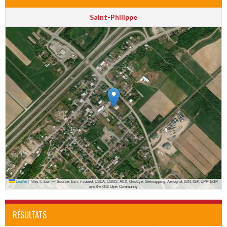
Saint-Philippe
Leaflet
|
Tiles © Esri — Source: Esri, i-cubed, USDA, USGS, AEX, GeoEye, Getmapping, Aerogrid, IGN, IGP, UPR-EGP,
and the GIS User Community
RÉSULTATS