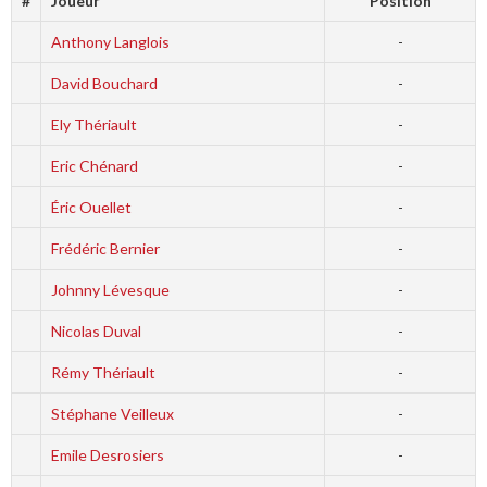
#
Joueur
Position
Anthony Langlois
-
David Bouchard
-
Ely Thériault
-
Eric Chénard
-
Éric Ouellet
-
Frédéric Bernier
-
Johnny Lévesque
-
Nicolas Duval
-
Rémy Thériault
-
Stéphane Veilleux
-
Emile Desrosiers
-