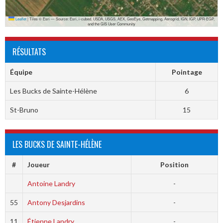
Leaflet
|
Tiles © Esri — Source: Esri, i-cubed, USDA, USGS, AEX, GeoEye, Getmapping, Aerogrid, IGN, IGP, UPR-EGP,
and the GIS User Community
RÉSULTATS
Équipe
Pointage
Les Bucks de Sainte-Hélène
6
St-Bruno
15
LES BUCKS DE SAINTE-HÉLÈNE
#
Joueur
Position
Antoine Landry
-
55
Antony Desjardins
-
11
Étienne Landry
-