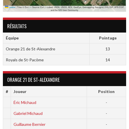
Leaflet
|
Tiles © Esri — Source: Esri, i-cubed, USDA, USGS, AEX, GeoEye, Getmapping, Aerogrid, IGN, IGP, UPR-EGP,
and the GIS User Community
RÉSULTATS
Équipe
Pointage
Orange 21 de St-Alexandre
13
Royals de St-Pacôme
14
ORANGE 21 DE ST-ALEXANDRE
#
Joueur
Position
Éric Michaud
-
Gabriel Michaud
-
Guillaume Bernier
-